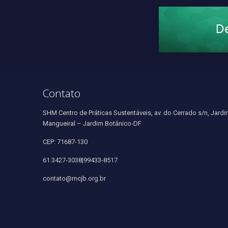
Contato
SHM Centro de Práticas Sustentáveis, av. do Cerrado s/n, Jardi
Mangueiral – Jardim Botânico-DF
CEP: 71687-130
61 3427-3038|99433-8517
contato@mcjb.org.br