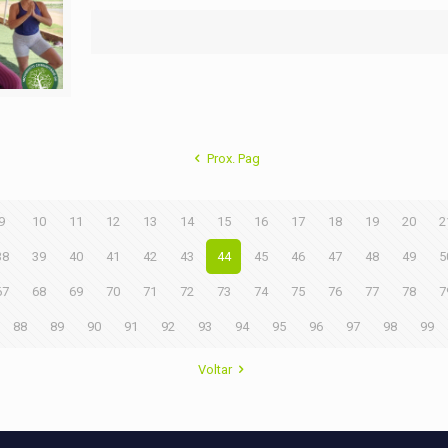
Prox. Pag
9
10
11
12
13
14
15
16
17
18
19
20
2
38
39
40
41
42
43
44
45
46
47
48
49
5
67
68
69
70
71
72
73
74
75
76
77
78
7
88
89
90
91
92
93
94
95
96
97
98
99
Voltar