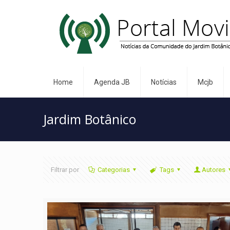
Home
Agenda JB
Notícias
Mcjb
Jardim Botânico
Filtrar por
Categorias
Tags
Autores