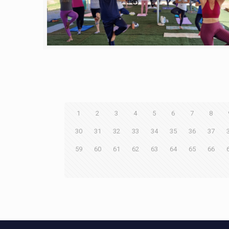
1
2
3
4
5
6
7
8
30
31
32
33
34
35
36
37
59
60
61
62
63
64
65
66