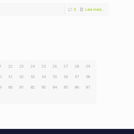
0
Leia mais...
1
22
23
24
25
26
27
28
29
0
51
52
53
54
55
56
57
58
9
80
81
82
83
84
85
86
87