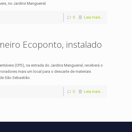
veis, no Jardins Mangueiral.
0
Leia mais...
meiro Ecoponto, instalado
tentáveis (CPS), na entrada do Jardins Mangueiral, receberá o
 moradores mais um local para o descarte de materiais
, de São Sebastião.
0
Leia mais...