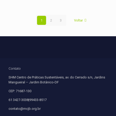
1
2
3
Voltar
Contato
SHM Centro de Práticas Sustentáveis, av. do Cerrado s/n, Jardins
Mangueiral – Jardim Botânico-DF
CEP: 71687-130
61 3427-3038|99433-8517
contato@mcjb.org.br