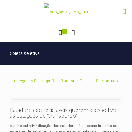
0
Coleta seletiva
Categorias
Tags
Autores
Exibir tudo
Catadores de recicláveis querem acesso livre
às estações de “transbordo”
A principal reivindicação dos catadores é o acesso irrestrito às
estações de transbordo – áreas onde os materiais orgânicos e