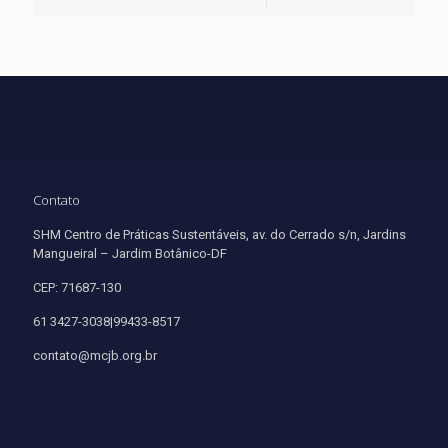
Contato
SHM Centro de Práticas Sustentáveis, av. do Cerrado s/n, Jardins
Mangueiral – Jardim Botânico-DF
CEP: 71687-130
61 3427-3038|99433-8517
contato@mcjb.org.br