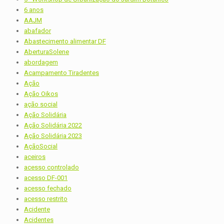
6 anos
AAJM
abafador
Abastecimento alimentar DF
AberturaSolene
abordagem
Acampamento Tiradentes
Ação
Ação Oikos
ação social
Ação Solidária
Ação Solidária 2022
Ação Solidária 2023
AçãoSocial
aceiros
acesso controlado
acesso DF-001
acesso fechado
acesso restrito
Acidente
Acidentes