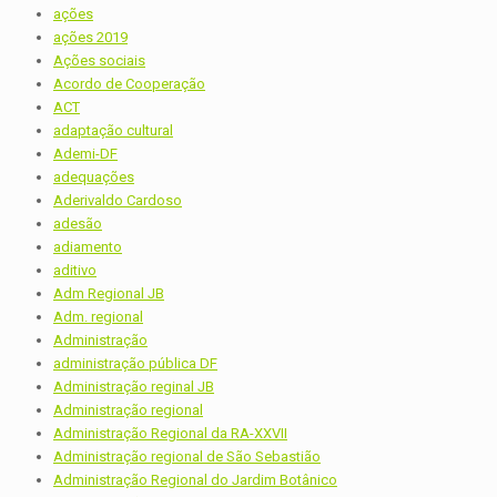
ações
ações 2019
Ações sociais
Acordo de Cooperação
ACT
adaptação cultural
Ademi-DF
adequações
Aderivaldo Cardoso
adesão
adiamento
aditivo
Adm Regional JB
Adm. regional
Administração
administração pública DF
Administração reginal JB
Administração regional
Administração Regional da RA-XXVII
Administração regional de São Sebastião
Administração Regional do Jardim Botânico