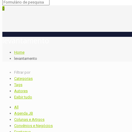
0
levantamento
Home
levantamento
Filtrar por
Categorias
Tags
Autores
Exibir tudo
All
Agenda JB
Colunas e Artigos
Convênios e Negócios
Destaque