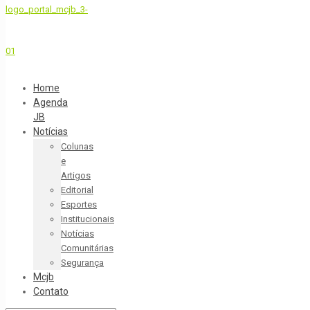
Home
Agenda
JB
Notícias
Colunas
e
Artigos
Editorial
Esportes
Institucionais
Notícias
Comunitárias
Segurança
Mcjb
Contato