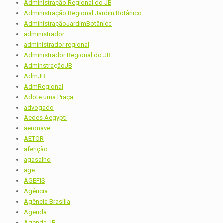
Administração Regional do JB
Administração Regional Jardim Botânico
AdministraçãoJardimBotânico
administrador
administrador regional
Administrador Regional do JB
AdminstraçãoJB
AdmJB
AdmRegional
Adote uma Praça
advogado
Aedes Aegypti
aeronave
AETOR
aferição
agasalho
age
AGEFIS
Agência
Agência Brasília
Agenda
Agenda JB