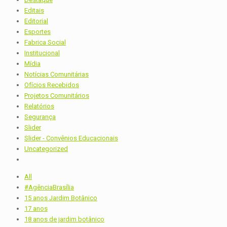
Editais
Editorial
Esportes
Fabrica Social
Institucional
Mídia
Notícias Comunitárias
Ofícios Recebidos
Projetos Comunitários
Relatórios
Segurança
Slider
Slider - Convênios Educacionais
Uncategorized
All
#AgênciaBrasília
15 anos Jardim Botânico
17 anos
18 anos de jardim botânico