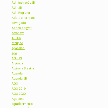
AdminstraçãoJB
AdmJB
AdmRegional
Adote uma Praça
advogado
Aedes Aegypti
aeronave
AETOR
aferição
agasalho
age
AGEFIS
Agência
Agência Brasília
Agenda
Agenda JB
AGO
AGO 2019
AGO 2020
Agostina
agradecimento