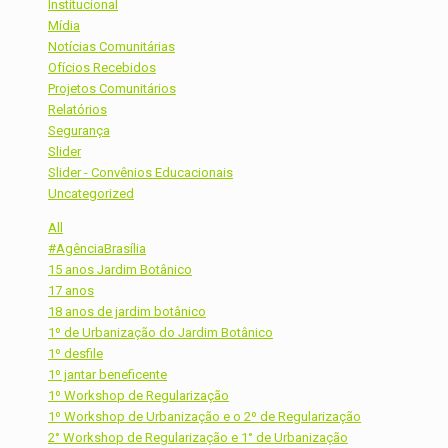
Institucional
Mídia
Notícias Comunitárias
Ofícios Recebidos
Projetos Comunitários
Relatórios
Segurança
Slider
Slider - Convênios Educacionais
Uncategorized
All
#AgênciaBrasília
15 anos Jardim Botânico
17 anos
18 anos de jardim botânico
1º de Urbanização do Jardim Botânico
1º desfile
1º jantar beneficente
1º Workshop de Regularização
1º Workshop de Urbanização e o 2º de Regularização
2° Workshop de Regularização e 1° de Urbanização