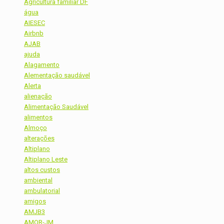
Agricultura familiar DF
água
AIESEC
Airbnb
AJAB
ajuda
Alagamento
Alementação saudável
Alerta
alienação
Alimentação Saudável
alimentos
Almoço
alterações
Altiplano
Altiplano Leste
altos custos
ambiental
ambulatorial
amigos
AMJB3
AMOR-JM