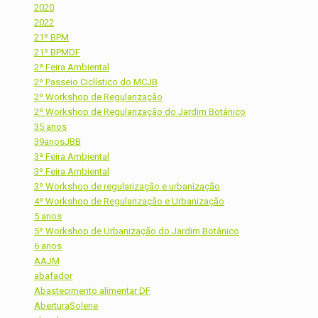
2020
2022
21º BPM
21º BPMDF
2ª Feira Ambiental
2º Passeio Ciclístico do MCJB
2º Workshop de Regularização
2º Workshop de Regularização do Jardim Botânico
35 anos
39anosJBB
3ª Feira Ambiental
3º Feira Ambiental
3º Workshop de regularização e urbanização
4º Workshop de Regularização e Urbanização
5 anos
5º Workshop de Urbanização do Jardim Botânico
6 anos
AAJM
abafador
Abastecimento alimentar DF
AberturaSolene