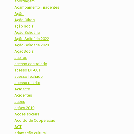
abordagem
Acampamento Tiradentes
Ação
Ação Oikos
ação social
Ação Solidária
Ação Solidária 2022
Ação Solidária 2023
AçãoSocial
aceiros
acesso controlado
acesso DF-001
acesso fechado
acesso restrito
Acidente
Acidentes
ações
ações 2019
Ações sociais
Acordo de Cooperação
ACT
adaptação cultural