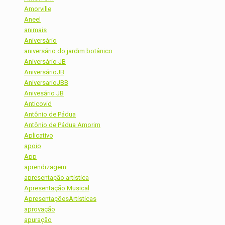
Amorville
Aneel
animais
Aniversário
aniversário do jardim botânico
Aniversário JB
AniversárioJB
AniversarioJBB
Anivesário JB
Anticovid
Antônio de Pádua
Antônio de Pádua Amorim
Aplicativo
apoio
App
aprendizagem
apresentação artistica
Apresentação Musical
ApresentaçõesArtisticas
aprovação
apuração