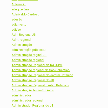
Ademi-DF
adequações
Aderivaldo Cardoso
adesão
adiamento
aditivo
Adm Regional JB
Adm. regional
Administração
administração pública DF
Administração reginal JB
Administração regional
Administração Regional da RA-XXVII
Administração regional de São Sebastião
Administração Regional do Jardim Botânico
Administração Regional do JB
Administração Regional Jardim Botânico
AdministraçãoJardimBotânico
administrador
administrador regional
Administrador Regional do JB