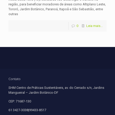
região, para beneficiar moradores de áreas como Altiplano Leste,
Tororó, Jardim Botânico, Paranoá, Itapoã e São Sebastião, entre
outras
0
Leia mais...
Contato
SHM Centro de Práticas Sustentáveis, av. do Cerrado s/n, Jardins
Mangueiral – Jardim Botânico-DF
CEP: 71687-130
61 3427-3038|99433-8517