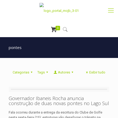
0
pontes
Categorias
Tags
Autores
Exibir tudo
Governador Ibaneis Rocha anuncia
construção de duas novas pontes no Lago Sul
Fala ocorreu durante a entrega da escritura do Clube de Golfe
nesta sexta-feira (13); estruturas vão desafogar o trânsito na