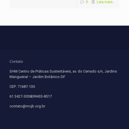
0
Leia mais...
Contato
SHM Centro de Práticas Sustentáveis, av. do Cerrado s/n, Jardins
Mangueiral – Jardim Botânico-DF
CEP: 71687-130
61 3427-3038|99433-8517
contato@mcjb.org.br