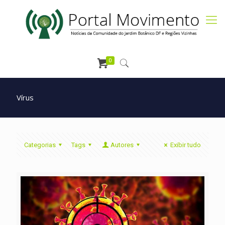
0
Vírus
Categorias
Tags
Autores
Exibir tudo