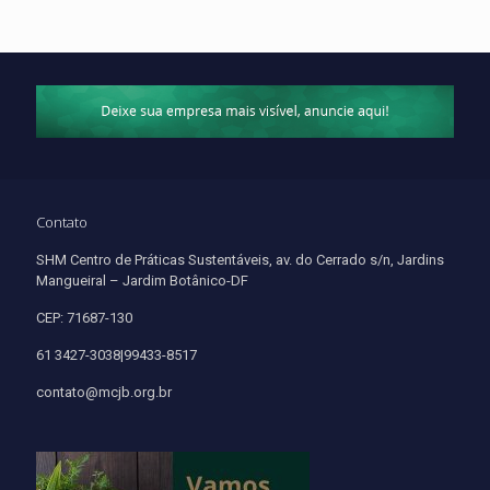
Contato
SHM Centro de Práticas Sustentáveis, av. do Cerrado s/n, Jardins
Mangueiral – Jardim Botânico-DF
CEP: 71687-130
61 3427-3038|99433-8517
contato@mcjb.org.br