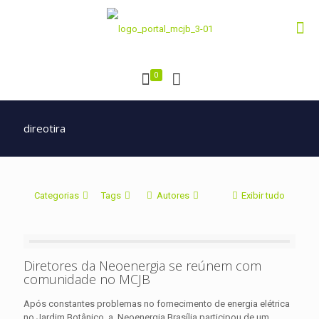
0
direotira
Categorias
Tags
Autores
Exibir tudo
Diretores da Neoenergia se reúnem com
comunidade no MCJB
Após constantes problemas no fornecimento de energia elétrica
no Jardim Botânico, a Neoenergia Brasília participou de um