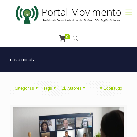
0
nova minuta
Categorias
Tags
Autores
Exibir tudo