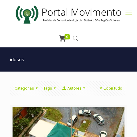
0
idosos
Categorias
Tags
Autores
Exibir tudo