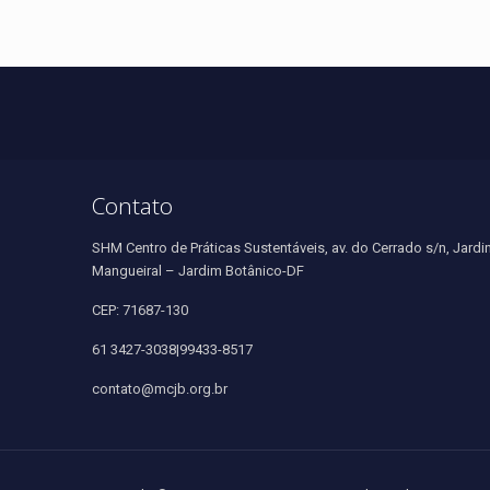
Contato
SHM Centro de Práticas Sustentáveis, av. do Cerrado s/n, Jardi
Mangueiral – Jardim Botânico-DF
CEP: 71687-130
61 3427-3038|99433-8517
contato@mcjb.org.br