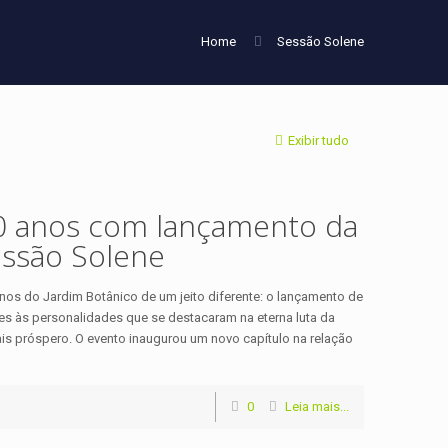
Home
Sessão Solene
Exibir tudo
20 anos com lançamento da
essão Solene
 anos do Jardim Botânico de um jeito diferente: o lançamento de
es às personalidades que se destacaram na eterna luta da
s próspero. O evento inaugurou um novo capítulo na relação
0
Leia mais...