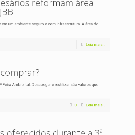
esários reformam área
 JBB
re em um ambiente seguro e com infraestrutura. A área do
Leia mais...
e comprar?
 Feira Ambiental. Desapegar e reutilizar são valores que
0
Leia mais...
as oferecidos durante a 3ª