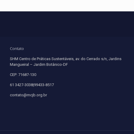
Contato
SHM Centro de Práticas Sustentáveis, av. do Cerrado s/n, Jardins
Mangueiral – Jardim Botânico-DF
CEP: 71687-130
61 3427-3038|99433-8517
contato@mcjb.org.br