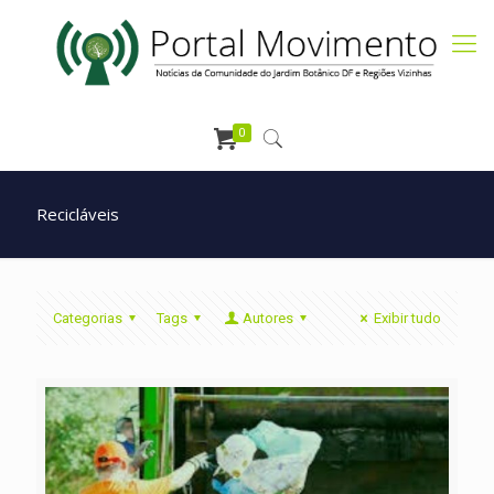
0
Recicláveis
Categorias
Tags
Autores
Exibir tudo