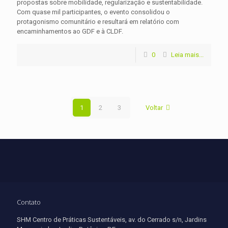
propostas sobre mobilidade, regularização e sustentabilidade.
Com quase mil participantes, o evento consolidou o
protagonismo comunitário e resultará em relatório com
encaminhamentos ao GDF e à CLDF.
0
Leia mais...
1
2
3
Voltar
Contato
SHM Centro de Práticas Sustentáveis, av. do Cerrado s/n, Jardins