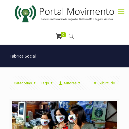
0
Fabrica Social
Categorias
Tags
Autores
Exibir tudo