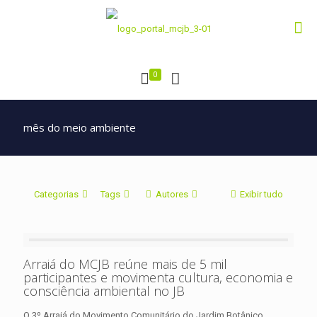
0
mês do meio ambiente
Categorias
Tags
Autores
Exibir tudo
Arraiá do MCJB reúne mais de 5 mil
participantes e movimenta cultura, economia e
consciência ambiental no JB
O 3º Arraiá do Movimento Comunitário do Jardim Botânico