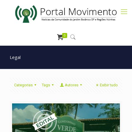
0
Legal
Categorias
Tags
Autores
Exibir tudo