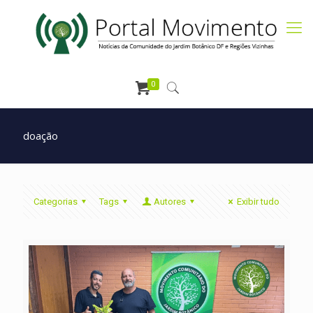
0
doação
Categorias
Tags
Autores
Exibir tudo