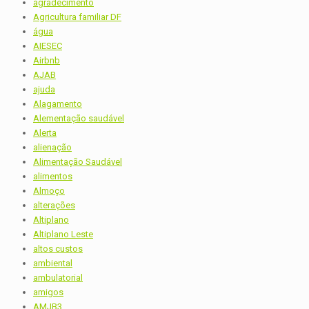
agradecimento
Agricultura familiar DF
água
AIESEC
Airbnb
AJAB
ajuda
Alagamento
Alementação saudável
Alerta
alienação
Alimentação Saudável
alimentos
Almoço
alterações
Altiplano
Altiplano Leste
altos custos
ambiental
ambulatorial
amigos
AMJB3