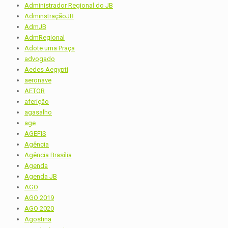
Administrador Regional do JB
AdminstraçãoJB
AdmJB
AdmRegional
Adote uma Praça
advogado
Aedes Aegypti
aeronave
AETOR
aferição
agasalho
age
AGEFIS
Agência
Agência Brasília
Agenda
Agenda JB
AGO
AGO 2019
AGO 2020
Agostina