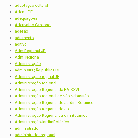
adaptação cultural
Ademi-DF
adequações
Aderivaldo Cardoso
adesão
adiamento
aditivo
Adm Regional JB
Adm. regional
Administração
administração pública DF
Administração reginal JB
Administração regional
Administração Regional da RA-XXVII
Administração regional de São Sebastião
Administração Regional do Jardim Botânico
Administração Regional do JB
Administração Regional Jardim Botânico
AdministraçãoJardimBotânico
administrador
administrador regional