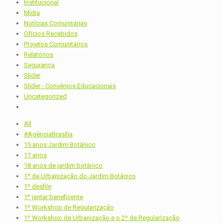
Institucional
Mídia
Notícias Comunitárias
Ofícios Recebidos
Projetos Comunitários
Relatórios
Segurança
Slider
Slider - Convênios Educacionais
Uncategorized
All
#AgênciaBrasília
15 anos Jardim Botânico
17 anos
18 anos de jardim botânico
1º de Urbanização do Jardim Botânico
1º desfile
1º jantar beneficente
1º Workshop de Regularização
1º Workshop de Urbanização e o 2º de Regularização