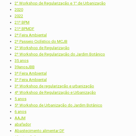
2° Workshop de Regularização e 1° de Urbanização
2020
2022
21º BPM
21º BPMDF
2ª Feira Ambiental
2º Passeio Ciclístico do MCJB
2º Workshop de Regularização
2º Workshop de Regularização do Jardim Botânico
35 anos
39anosJBB
3ª Feira Ambiental
3º Feira Ambiental
3º Workshop de regularização e urbanização
4º Workshop de Regularização e Urbanização
5 anos
5º Workshop de Urbanização do Jardim Botânico
6 anos
AAJM
abafador
Abastecimento alimentar DF