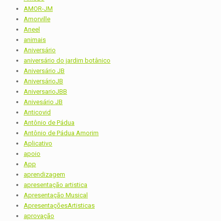
AMOR-JM
Amorville
Aneel
animais
Aniversário
aniversário do jardim botânico
Aniversário JB
AniversárioJB
AniversarioJBB
Anivesário JB
Anticovid
Antônio de Pádua
Antônio de Pádua Amorim
Aplicativo
apoio
App
aprendizagem
apresentação artistica
Apresentação Musical
ApresentaçõesArtisticas
aprovação