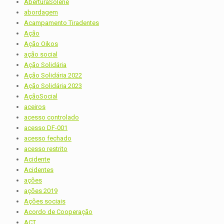
AberturaSolene
abordagem
Acampamento Tiradentes
Ação
Ação Oikos
ação social
Ação Solidária
Ação Solidária 2022
Ação Solidária 2023
AçãoSocial
aceiros
acesso controlado
acesso DF-001
acesso fechado
acesso restrito
Acidente
Acidentes
ações
ações 2019
Ações sociais
Acordo de Cooperação
ACT