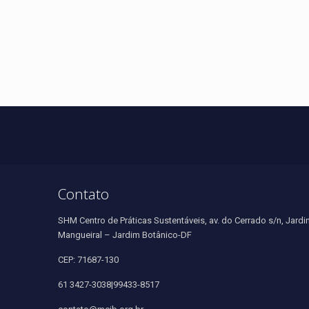
Contato
SHM Centro de Práticas Sustentáveis, av. do Cerrado s/n, Jardi
Mangueiral – Jardim Botânico-DF
CEP: 71687-130
61 3427-3038|99433-8517