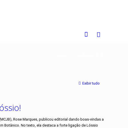
0
Home
política local DF
Exibir tudo
óssio!
(MCJB), Rose Marques, publicou editorial dando boas-vindas a
Botânico. No texto, ela destaca a forte ligação de Lóssio