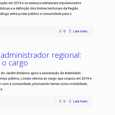
tração em 2019 e os avanços estruturais impulsionados
icas e a definição dos limites territoriais da Região
diálogo entre poder público e comunidade para o
0
Leia mais...
administrador regional:
 o cargo
l do Jardim Botânico após a exoneração de Aderivaldo
viço público, Lóssio retorna ao cargo que ocupou em 2019 e
go com a comunidade, priorizando temas como mobilidade,
os.
0
Leia mais...