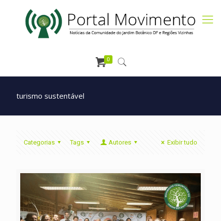
0
turismo sustentável
Categorias
Tags
Autores
Exibir tudo