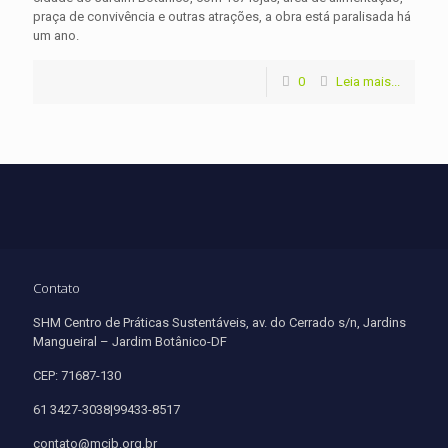
praça de convivência e outras atrações, a obra está paralisada há
um ano.
0
Leia mais...
Contato
SHM Centro de Práticas Sustentáveis, av. do Cerrado s/n, Jardins
Mangueiral – Jardim Botânico-DF
CEP: 71687-130
61 3427-3038|99433-8517
contato@mcjb.org.br