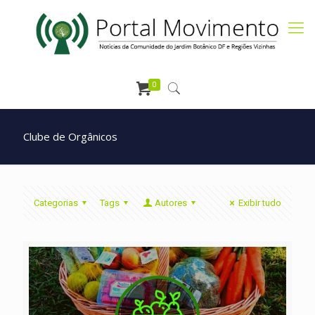
0
Clube de Orgânicos
Categorias
Tags
Autores
Exibir tudo