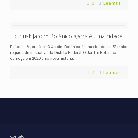
0
Leia mais...
Editorial: Jardim Botânico agora é uma cidade!
Editorial: Agora é lei! O Jardim Botânico é uma cidade e a 5ª maior
região administrativa do Distrito Federal. O Jardim Botânico
começa em 2020 uma nova história.
7
Leia mais...
Contato