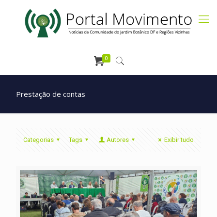
0
Prestação de contas
Categorias
Tags
Autores
Exibir tudo