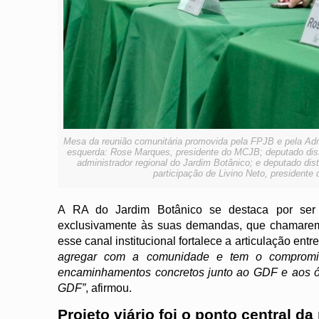
Mesa da reunião comunitária promovida pela FPJB e pela Adm
esquerda: Rose Marques, presidente do MCJB; deputado distri
administrador regional do Jardim Botânico; e deputado d
participação de Livino Neto, president
A RA do Jardim Botânico se destaca por se
exclusivamente às suas demandas, que chamaremo
esse canal institucional fortalece a articulação en
agregar com a comunidade e tem o compromi
encaminhamentos concretos junto ao GDF e aos ór
GDF”
, afirmou.
Projeto viário foi o ponto central da