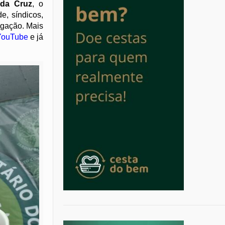
 da Cruz
, o
e, síndicos,
ligação. Mais
 YouTube
e já