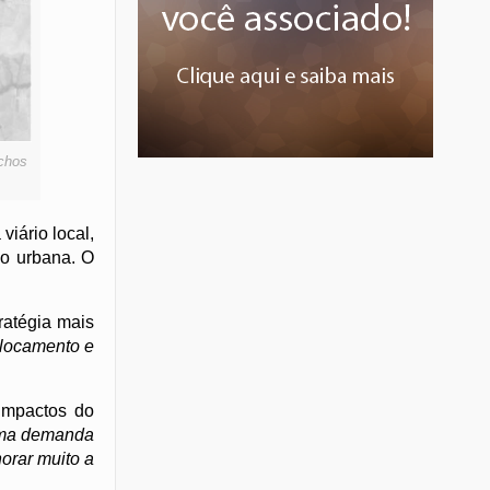
echos
iário local,
o urbana. O
ratégia mais
eslocamento e
 impactos do
 uma demanda
orar muito a