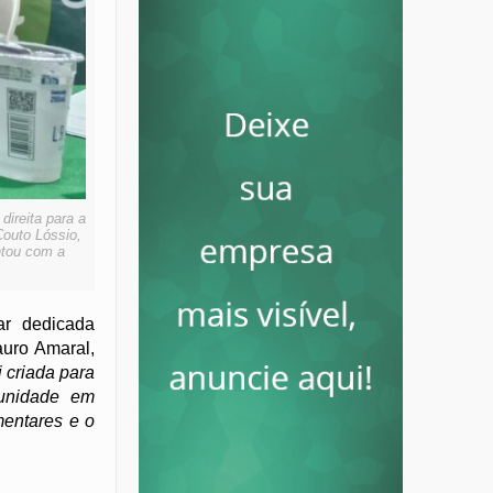
ireita para a
Couto Lóssio,
ntou com a
r dedicada
auro Amaral,
i criada para
unidade em
mentares e o