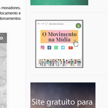
s moradores.
slocamento e
tionamentos