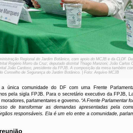
inistração Regional do Jardim Botânico, com apoio do MCJB e da CLDF. Da d
tal Rogério Morro da Cruz; deputado distrital Thiago Manzoni; João Carlos 
istrital João Cardoso, presidente da FPJB. A composição da mesa também co
e do Conselho de Segurança do Jardim Botânico. | Foto: Arquivo MCJB
r a única comunidade do DF com uma Frente Parlamenta
s pela sigla FPJB. Para o secretário executivo da FPJB, L
tre moradores, parlamentares e governo.
“A Frente Parlamentar fo
sso de transformar as demandas apresentadas pela com
gãos responsáveis. Ela é um elo entre a comunidade, parla
 reunião