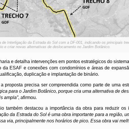
de Interligação da Estrada do Sol com a DF-001, indicando os principais tr
ário e criar novas alternativas de deslocamento no Jardim Botânico.
aria e detalha intervenções em pontos estratégicos do sistema v
ão da ESAF e conexões com condomínios e áreas de expansã
alificação, duplicação e implantação de binário.
, a proposta precisa ser compreendida como parte de uma est
égica para o Jardim Botânico, porque cria uma alternativa de d
is ampla”
, afirmou.
sio também destacou a importância da obra para reduzir os
igação da Estrada do Sol é uma obra importante para a região,
sa via, principalmente nos horários de pico. Essa obra vai melh