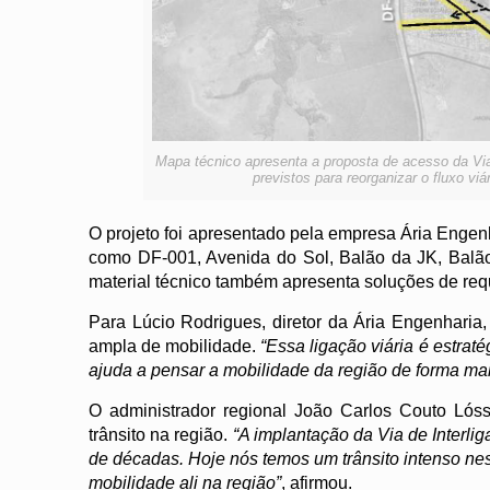
Mapa técnico apresenta a proposta de acesso da Via 
previstos para reorganizar o fluxo vi
O projeto foi apresentado pela empresa Ária Engenh
como DF-001, Avenida do Sol, Balão da JK, Bal
material técnico também apresenta soluções de requ
Para Lúcio Rodrigues, diretor da Ária Engenharia
ampla de mobilidade.
“Essa ligação viária é estrat
ajuda a pensar a mobilidade da região de forma ma
O administrador regional João Carlos Couto Lós
trânsito na região.
“A implantação da Via de Interl
de décadas. Hoje nós temos um trânsito intenso nes
mobilidade ali na região”
, afirmou.