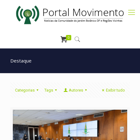
0
Destaque
Categorias
Tags
Autores
Exibir tudo