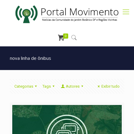
0
nova linha de ônibus
Categorias
Tags
Autores
Exibir tudo