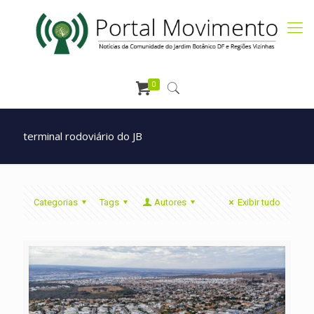
0
terminal rodoviário do JB
Categorias
Tags
Autores
Exibir tudo