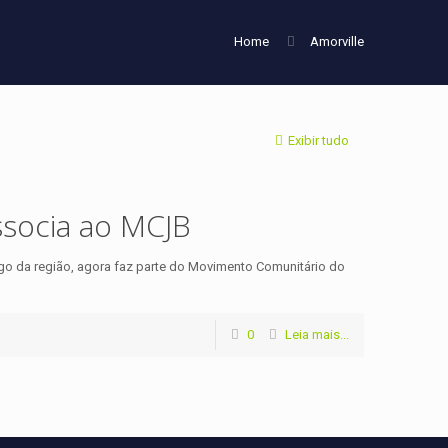
Home
Amorville
Exibir tudo
socia ao MCJB
go da região, agora faz parte do Movimento Comunitário do
0
Leia mais...