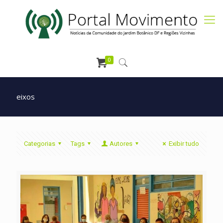
0
eixos
Categorias
Tags
Autores
Exibir tudo