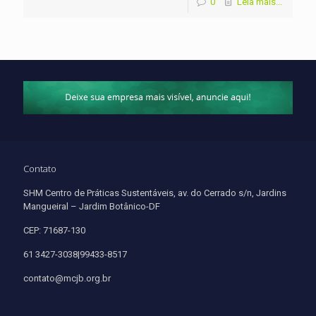
0
Leia mais...
Contato
SHM Centro de Práticas Sustentáveis, av. do Cerrado s/n, Jardins
Mangueiral – Jardim Botânico-DF
CEP: 71687-130
61 3427-3038|99433-8517
contato@mcjb.org.br