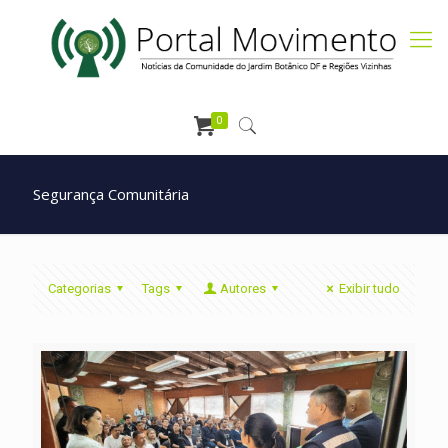
0
Segurança Comunitária
Categorias
Tags
Autores
Exibir tudo