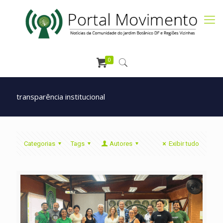
0
transparência institucional
Categorias
Tags
Autores
Exibir tudo