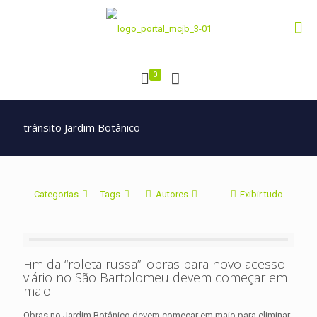
0
trânsito Jardim Botânico
Categorias
Tags
Autores
Exibir tudo
Fim da “roleta russa”: obras para novo acesso
viário no São Bartolomeu devem começar em
maio
Obras no Jardim Botânico devem começar em maio para eliminar