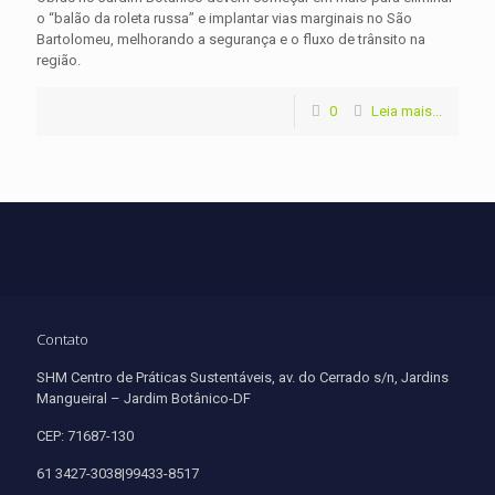
o “balão da roleta russa” e implantar vias marginais no São
Bartolomeu, melhorando a segurança e o fluxo de trânsito na
região.
0
Leia mais...
Contato
SHM Centro de Práticas Sustentáveis, av. do Cerrado s/n, Jardins
Mangueiral – Jardim Botânico-DF
CEP: 71687-130
61 3427-3038|99433-8517