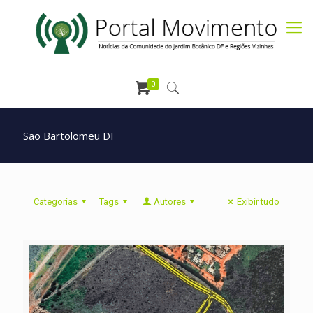
0
São Bartolomeu DF
Categorias
Tags
Autores
Exibir tudo