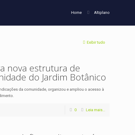
Home
Altiplano
Exibir tudo
ga nova estrutura de
idade do Jardim Botânico
ivindicações da comunidade, organizou e ampliou o acesso à
dimento.
0
Leia mais...