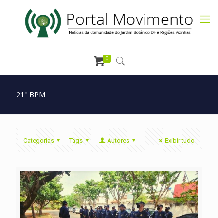
0
21º BPM
Categorias
Tags
Autores
Exibir tudo