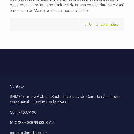
que possuam os mesmos valores de nossa comunidade. Se você
tem a cara do Verde, venha ser nosso vizinho.
0
Leia mais...
Contato
SHM Centro de Práticas Sustentáveis, av. do Cerrado s/n, Jardins
Mangueiral – Jardim Botânico-DF
CEP: 71687-130
61 3427-3038|99433-8517
contato@mcjb.org.br