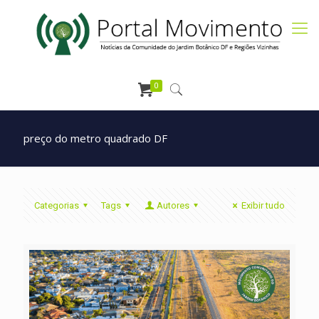
0
preço do metro quadrado DF
Categorias
Tags
Autores
Exibir tudo