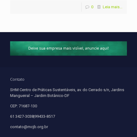
0
Leia mais...
Contato
SHM Centro de Práticas Sustentáveis, av. do Cerrado s/n, Jardins
Mangueiral – Jardim Botânico-DF
CEP: 71687-130
61 3427-3038|99433-8517
contato@mcjb.org.br