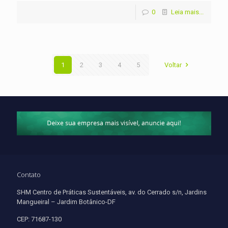
0
Leia mais...
1
2
3
4
5
Voltar
Contato
SHM Centro de Práticas Sustentáveis, av. do Cerrado s/n, Jardins
Mangueiral – Jardim Botânico-DF
CEP: 71687-130