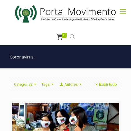
0
Coronavírus
Categorias
Tags
Autores
Exibir tudo