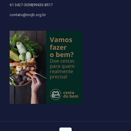
61 3427-3038|99433-8517
contato@mcjb.org.br