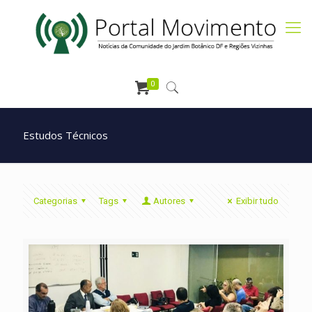
0
Estudos Técnicos
Categorias
Tags
Autores
Exibir tudo