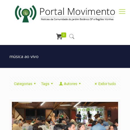
0
música ao vivo
Categorias
Tags
Autores
Exibir tudo