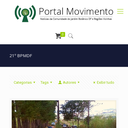
0
21º BPMDF
Categorias
Tags
Autores
Exibir tudo