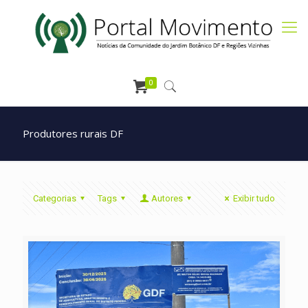
0
Produtores rurais DF
Categorias
Tags
Autores
Exibir tudo