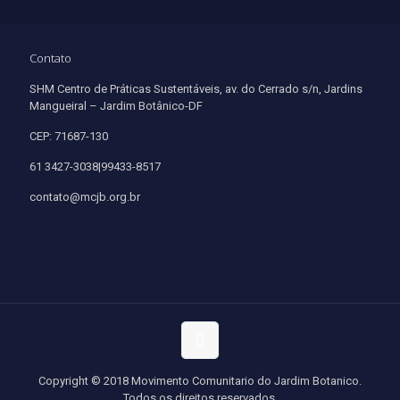
Contato
SHM Centro de Práticas Sustentáveis, av. do Cerrado s/n, Jardins
Mangueiral – Jardim Botânico-DF
CEP: 71687-130
61 3427-3038|99433-8517
contato@mcjb.org.br
Copyright © 2018 Movimento Comunitario do Jardim Botanico.
Todos os direitos reservados.